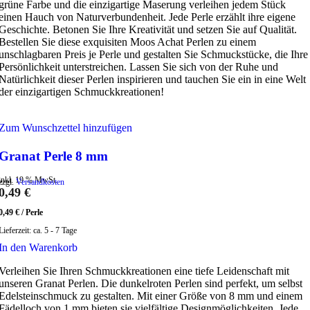
grüne Farbe und die einzigartige Maserung verleihen jedem Stück
einen Hauch von Naturverbundenheit. Jede Perle erzählt ihre eigene
Geschichte. Betonen Sie Ihre Kreativität und setzen Sie auf Qualität.
Bestellen Sie diese exquisiten Moos Achat Perlen zu einem
unschlagbaren Preis je Perle und gestalten Sie Schmuckstücke, die Ihre
Persönlichkeit unterstreichen. Lassen Sie sich von der Ruhe und
Natürlichkeit dieser Perlen inspirieren und tauchen Sie ein in eine Welt
der einzigartigen Schmuckkreationen!
Zum Wunschzettel hinzufügen
Granat Perle 8 mm
inkl. 19 % MwSt.
zzgl.
Versandkosten
0,49
€
0,49
€
/
Perle
Lieferzeit:
ca. 5 - 7 Tage
In den Warenkorb
Verleihen Sie Ihren Schmuckkreationen eine tiefe Leidenschaft mit
unseren Granat Perlen. Die dunkelroten Perlen sind perfekt, um selbst
Edelsteinschmuck zu gestalten. Mit einer Größe von 8 mm und einem
Fädelloch von 1 mm bieten sie vielfältige Designmöglichkeiten. Jede