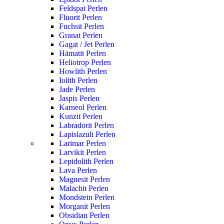
Feldspat Perlen
Fluorit Perlen
Fuchsit Perlen
Granat Perlen
Gagat / Jet Perlen
Hämatit Perlen
Heliotrop Perlen
Howlith Perlen
Iolith Perlen
Jade Perlen
Jaspis Perlen
Karneol Perlen
Kunzit Perlen
Labradorit Perlen
Lapislazuli Perlen
Larimar Perlen
Larvikit Perlen
Lepidolith Perlen
Lava Perlen
Magnesit Perlen
Malachit Perlen
Mondstein Perlen
Morganit Perlen
Obsidian Perlen