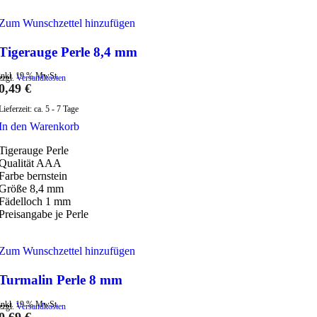
Zum Wunschzettel hinzufügen
Tigerauge Perle 8,4 mm
inkl. 19 % MwSt.
zzgl.
Versandkosten
0,49
€
Lieferzeit:
ca. 5 - 7 Tage
In den Warenkorb
Tigerauge Perle
Qualität AAA
Farbe bernstein
Größe 8,4 mm
Fädelloch 1 mm
Preisangabe je Perle
Zum Wunschzettel hinzufügen
Turmalin Perle 8 mm
inkl. 19 % MwSt.
zzgl.
Versandkosten
0,69
€