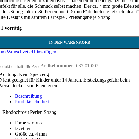
hodochrosit Perlen in zartem Rosa – facettiert und edel glänzend – sind
erfekt für alle, die Schmuck selbst machen. Der ca. 4 mm große Edelste
erlen-Strang mit ca. 86 Perlen und 0,6 mm Fädelloch eignet sich ideal f
arte Designs mit sanftem Farbspiel. Preisangabe je Strang.
1 vorrätig
IN DEN WARENKORB
um Wunschzettel hinzufügen
Artikelnummer:
037.01.007
odukt enthält: 86
Perle
Achtung: Kein Spielzeug
Nicht geeignet für Kinder unter 14 Jahren. Erstickungsgefahr beim
Verschlucken von Kleinteilen.
Beschreibung
Produktsicherheit
Rhodochrosit Perlen Strang
Farbe zart rosa
facettiert
Größe ca. 4 mm