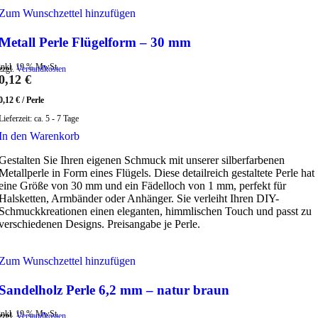
Zum Wunschzettel hinzufügen
Metall Perle Flügelform – 30 mm
inkl. 19 % MwSt.
zzgl.
Versandkosten
0,12
€
0,12
€
/
Perle
Lieferzeit:
ca. 5 - 7 Tage
In den Warenkorb
Gestalten Sie Ihren eigenen Schmuck mit unserer silberfarbenen
Metallperle in Form eines Flügels. Diese detailreich gestaltete Perle hat
eine Größe von 30 mm und ein Fädelloch von 1 mm, perfekt für
Halsketten, Armbänder oder Anhänger. Sie verleiht Ihren DIY-
Schmuckkreationen einen eleganten, himmlischen Touch und passt zu
verschiedenen Designs. Preisangabe je Perle.
Zum Wunschzettel hinzufügen
Sandelholz Perle 6,2 mm – natur braun
inkl. 19 % MwSt.
zzgl.
Versandkosten