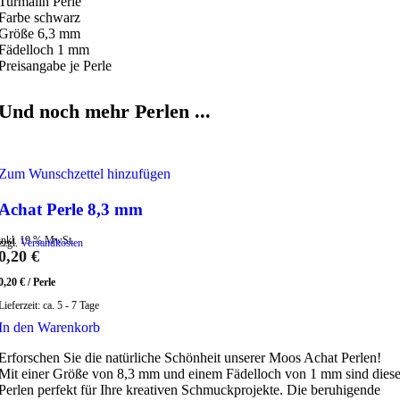
Turmalin Perle
Farbe schwarz
Größe 6,3 mm
Fädelloch 1 mm
Preisangabe je Perle
Und noch mehr Perlen ...
Zum Wunschzettel hinzufügen
Achat Perle 8,3 mm
inkl. 19 % MwSt.
zzgl.
Versandkosten
0,20
€
0,20
€
/
Perle
Lieferzeit:
ca. 5 - 7 Tage
In den Warenkorb
Erforschen Sie die natürliche Schönheit unserer Moos Achat Perlen!
Mit einer Größe von 8,3 mm und einem Fädelloch von 1 mm sind dies
Perlen perfekt für Ihre kreativen Schmuckprojekte. Die beruhigende