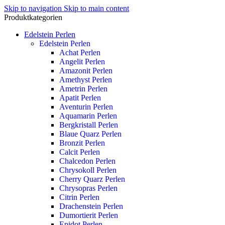
Skip to navigation
Skip to main content
Produktkategorien
Edelstein Perlen
Edelstein Perlen
Achat Perlen
Angelit Perlen
Amazonit Perlen
Amethyst Perlen
Ametrin Perlen
Apatit Perlen
Aventurin Perlen
Aquamarin Perlen
Bergkristall Perlen
Blaue Quarz Perlen
Bronzit Perlen
Calcit Perlen
Chalcedon Perlen
Chrysokoll Perlen
Cherry Quarz Perlen
Chrysopras Perlen
Citrin Perlen
Drachenstein Perlen
Dumortierit Perlen
Epidot Perlen