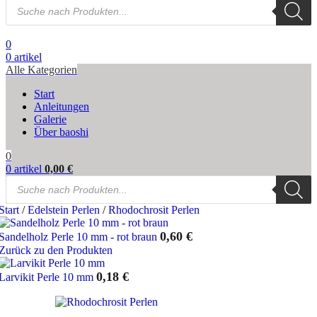
Products
search
0
0
artikel
Alle Kategorien
Start
Anleitungen
Galerie
Über baoshi
0
0
artikel
0,00
€
Products
search
Start
/
Edelstein Perlen
/
Rhodochrosit Perlen
0,60
€
Sandelholz Perle 10 mm - rot braun
Zurück zu den Produkten
0,18
€
Larvikit Perle 10 mm