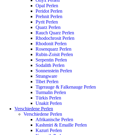
Onyx Perlen
Opal Perlen
Peridot Perlen
Prehnit Perlen
Pyrit Perlen
Quarz Perlen
Rauch Quarz Perlen
Rhodochrosit Perlen
Rhodonit Perlen
Rosenquarz Perlen
Rubin-Zoisit Perlen
Serpentin Perlen
Sodalith Perlen
Sonnenstein Perlen
Strangware
Tibet Perlen
Tigerauge & Falkenauge Perlen
Turmalin Perlen
Türkis Perlen
Unakit Perlen
Verschiedene Perlen
Verschiedene Perlen
Afrikanische Perlen
Kashmiri & Emaille Perlen
Kazuri Perlen