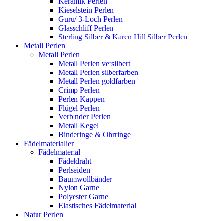
Keramik Perlen
Kieselstein Perlen
Guru/ 3-Loch Perlen
Glasschliff Perlen
Sterling Silber & Karen Hill Silber Perlen
Metall Perlen
Metall Perlen
Metall Perlen versilbert
Metall Perlen silberfarben
Metall Perlen goldfarben
Crimp Perlen
Perlen Kappen
Flügel Perlen
Verbinder Perlen
Metall Kegel
Binderinge & Ohrringe
Fädelmaterialien
Fädelmaterial
Fädeldraht
Perlseiden
Baumwollbänder
Nylon Garne
Polyester Garne
Elastisches Fädelmaterial
Natur Perlen