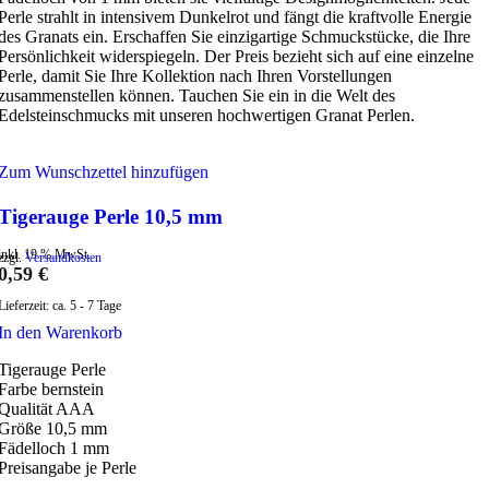
Perle strahlt in intensivem Dunkelrot und fängt die kraftvolle Energie
des Granats ein. Erschaffen Sie einzigartige Schmuckstücke, die Ihre
Persönlichkeit widerspiegeln. Der Preis bezieht sich auf eine einzelne
Perle, damit Sie Ihre Kollektion nach Ihren Vorstellungen
zusammenstellen können. Tauchen Sie ein in die Welt des
Edelsteinschmucks mit unseren hochwertigen Granat Perlen.
Zum Wunschzettel hinzufügen
Tigerauge Perle 10,5 mm
inkl. 19 % MwSt.
zzgl.
Versandkosten
0,59
€
Lieferzeit:
ca. 5 - 7 Tage
In den Warenkorb
Tigerauge Perle
Farbe bernstein
Qualität AAA
Größe 10,5 mm
Fädelloch 1 mm
Preisangabe je Perle