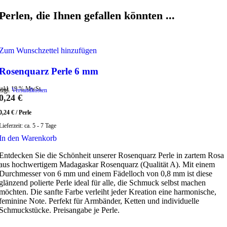
Perlen, die Ihnen gefallen könnten ...
Zum Wunschzettel hinzufügen
Rosenquarz Perle 6 mm
inkl. 19 % MwSt.
zzgl.
Versandkosten
0,24
€
0,24
€
/
Perle
Lieferzeit:
ca. 5 - 7 Tage
In den Warenkorb
Entdecken Sie die Schönheit unserer Rosenquarz Perle in zartem Rosa
aus hochwertigem Madagaskar Rosenquarz (Qualität A). Mit einem
Durchmesser von 6 mm und einem Fädelloch von 0,8 mm ist diese
glänzend polierte Perle ideal für alle, die Schmuck selbst machen
möchten. Die sanfte Farbe verleiht jeder Kreation eine harmonische,
feminine Note. Perfekt für Armbänder, Ketten und individuelle
Schmuckstücke. Preisangabe je Perle.