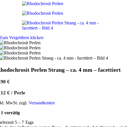
Zum Vergrößern klicken
hodochrosit Perlen Strang – ca. 4 mm – facettiert
,90
€
,12
€
/
Perle
nkl. MwSt. zzgl.
Versandkosten
1 vorrätig
ieferzeit 5 – 7 Tage