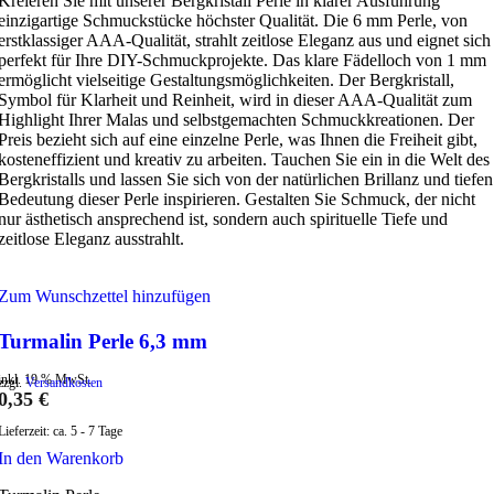
Kreieren Sie mit unserer Bergkristall Perle in klarer Ausführung
einzigartige Schmuckstücke höchster Qualität. Die 6 mm Perle, von
erstklassiger AAA-Qualität, strahlt zeitlose Eleganz aus und eignet sich
perfekt für Ihre DIY-Schmuckprojekte. Das klare Fädelloch von 1 mm
ermöglicht vielseitige Gestaltungsmöglichkeiten. Der Bergkristall,
Symbol für Klarheit und Reinheit, wird in dieser AAA-Qualität zum
Highlight Ihrer Malas und selbstgemachten Schmuckkreationen. Der
Preis bezieht sich auf eine einzelne Perle, was Ihnen die Freiheit gibt,
kosteneffizient und kreativ zu arbeiten. Tauchen Sie ein in die Welt des
Bergkristalls und lassen Sie sich von der natürlichen Brillanz und tiefen
Bedeutung dieser Perle inspirieren. Gestalten Sie Schmuck, der nicht
nur ästhetisch ansprechend ist, sondern auch spirituelle Tiefe und
zeitlose Eleganz ausstrahlt.
Zum Wunschzettel hinzufügen
Turmalin Perle 6,3 mm
inkl. 19 % MwSt.
zzgl.
Versandkosten
0,35
€
Lieferzeit:
ca. 5 - 7 Tage
In den Warenkorb