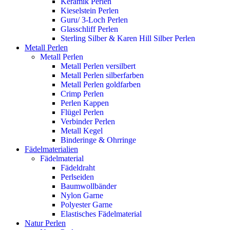
Keramik Perlen
Kieselstein Perlen
Guru/ 3-Loch Perlen
Glasschliff Perlen
Sterling Silber & Karen Hill Silber Perlen
Metall Perlen
Metall Perlen
Metall Perlen versilbert
Metall Perlen silberfarben
Metall Perlen goldfarben
Crimp Perlen
Perlen Kappen
Flügel Perlen
Verbinder Perlen
Metall Kegel
Binderinge & Ohrringe
Fädelmaterialien
Fädelmaterial
Fädeldraht
Perlseiden
Baumwollbänder
Nylon Garne
Polyester Garne
Elastisches Fädelmaterial
Natur Perlen