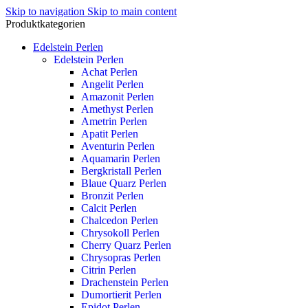
Skip to navigation
Skip to main content
Produktkategorien
Edelstein Perlen
Edelstein Perlen
Achat Perlen
Angelit Perlen
Amazonit Perlen
Amethyst Perlen
Ametrin Perlen
Apatit Perlen
Aventurin Perlen
Aquamarin Perlen
Bergkristall Perlen
Blaue Quarz Perlen
Bronzit Perlen
Calcit Perlen
Chalcedon Perlen
Chrysokoll Perlen
Cherry Quarz Perlen
Chrysopras Perlen
Citrin Perlen
Drachenstein Perlen
Dumortierit Perlen
Epidot Perlen