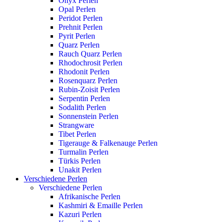
Onyx Perlen
Opal Perlen
Peridot Perlen
Prehnit Perlen
Pyrit Perlen
Quarz Perlen
Rauch Quarz Perlen
Rhodochrosit Perlen
Rhodonit Perlen
Rosenquarz Perlen
Rubin-Zoisit Perlen
Serpentin Perlen
Sodalith Perlen
Sonnenstein Perlen
Strangware
Tibet Perlen
Tigerauge & Falkenauge Perlen
Turmalin Perlen
Türkis Perlen
Unakit Perlen
Verschiedene Perlen
Verschiedene Perlen
Afrikanische Perlen
Kashmiri & Emaille Perlen
Kazuri Perlen