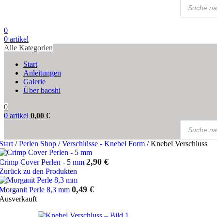
Products
search
0
0
artikel
Alle Kategorien
Start
Anleitungen
Galerie
Über baoshi
0
0
artikel
0,00
€
Products
search
Start
/
Perlen Shop
/
Verschlüsse - Knebel Form
/
Knebel Verschluss
2,90
€
Crimp Cover Perlen - 5 mm
Zurück zu den Produkten
0,49
€
Morganit Perle 8,3 mm
Ausverkauft