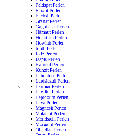
Feldspat Perlen
Fluorit Perlen
Fuchsit Perlen
Granat Perlen
Gagat / Jet Perlen
Hämatit Perlen
Heliotrop Perlen
Howlith Perlen
Iolith Perlen
Jade Perlen
Jaspis Perlen
Karneol Perlen
Kunzit Perlen
Labradorit Perlen
Lapislazuli Perlen
Larimar Perlen
Larvikit Perlen
Lepidolith Perlen
Lava Perlen
Magnesit Perlen
Malachit Perlen
Mondstein Perlen
Morganit Perlen
Obsidian Perlen