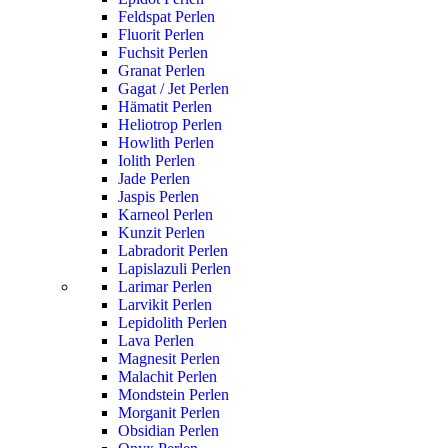
Feldspat Perlen
Fluorit Perlen
Fuchsit Perlen
Granat Perlen
Gagat / Jet Perlen
Hämatit Perlen
Heliotrop Perlen
Howlith Perlen
Iolith Perlen
Jade Perlen
Jaspis Perlen
Karneol Perlen
Kunzit Perlen
Labradorit Perlen
Lapislazuli Perlen
Larimar Perlen
Larvikit Perlen
Lepidolith Perlen
Lava Perlen
Magnesit Perlen
Malachit Perlen
Mondstein Perlen
Morganit Perlen
Obsidian Perlen