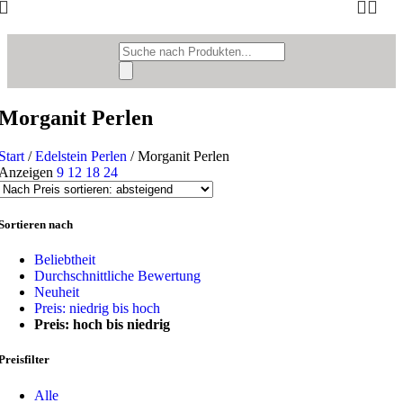
Products
search
Morganit Perlen
Start
/
Edelstein Perlen
/
Morganit Perlen
Anzeigen
9
12
18
24
Sortieren nach
Beliebtheit
Durchschnittliche Bewertung
Neuheit
Preis: niedrig bis hoch
Preis: hoch bis niedrig
Preisfilter
Alle