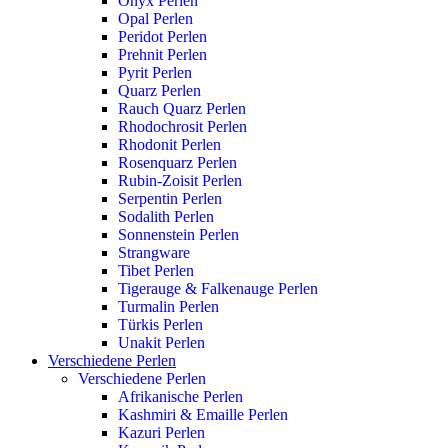
Onyx Perlen
Opal Perlen
Peridot Perlen
Prehnit Perlen
Pyrit Perlen
Quarz Perlen
Rauch Quarz Perlen
Rhodochrosit Perlen
Rhodonit Perlen
Rosenquarz Perlen
Rubin-Zoisit Perlen
Serpentin Perlen
Sodalith Perlen
Sonnenstein Perlen
Strangware
Tibet Perlen
Tigerauge & Falkenauge Perlen
Turmalin Perlen
Türkis Perlen
Unakit Perlen
Verschiedene Perlen
Verschiedene Perlen
Afrikanische Perlen
Kashmiri & Emaille Perlen
Kazuri Perlen