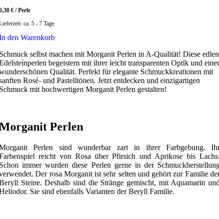
0,38
€
/
Perle
Lieferzeit:
ca. 5 - 7 Tage
In den Warenkorb
Schmuck selbst machen mit Morganit Perlen in A-Qualität! Diese edlen
Edelsteinperlen begeistern mit ihrer leicht transparenten Optik und eine
wunderschönen Qualität. Perfekt für elegante Schmuckkreationen mit
sanften Rosé- und Pastelltönen. Jetzt entdecken und einzigartigen
Schmuck mit hochwertigen Morganit Perlen gestalten!
Morganit Perlen
Morganit Perlen sind wunderbar zart in ihrer Farbgebung. Ih
Farbenspiel reicht von Rosa über Pfirsich und Aprikose bis Lachs
Schon immer wurden diese Perlen gerne in der Schmuckherstellun
verwendet. Der rosa Morganit ist sehr selten und gehört zur Familie de
Beryll Steine. Deshalb sind die Stränge gemischt, mit Aquamarin un
Heliodor. Sie sind ebenfalls Varianten der Beryll Familie.