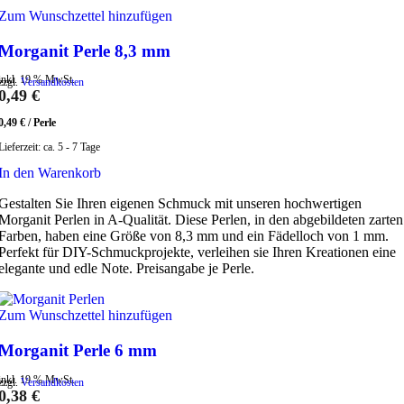
Zum Wunschzettel hinzufügen
Morganit Perle 8,3 mm
inkl. 19 % MwSt.
zzgl.
Versandkosten
0,49
€
0,49
€
/
Perle
Lieferzeit:
ca. 5 - 7 Tage
In den Warenkorb
Gestalten Sie Ihren eigenen Schmuck mit unseren hochwertigen
Morganit Perlen in A-Qualität. Diese Perlen, in den abgebildeten zarten
Farben, haben eine Größe von 8,3 mm und ein Fädelloch von 1 mm.
Perfekt für DIY-Schmuckprojekte, verleihen sie Ihren Kreationen eine
elegante und edle Note. Preisangabe je Perle.
Zum Wunschzettel hinzufügen
Morganit Perle 6 mm
inkl. 19 % MwSt.
zzgl.
Versandkosten
0,38
€