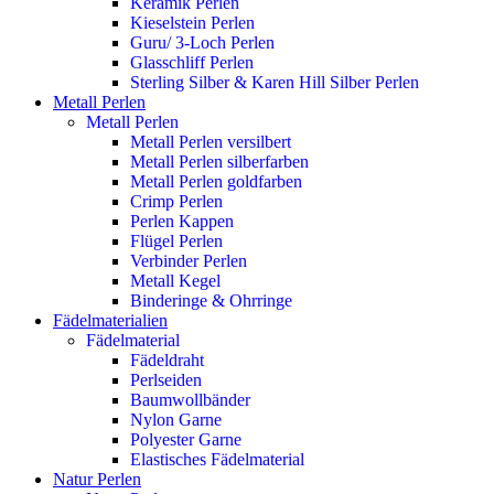
Keramik Perlen
Kieselstein Perlen
Guru/ 3-Loch Perlen
Glasschliff Perlen
Sterling Silber & Karen Hill Silber Perlen
Metall Perlen
Metall Perlen
Metall Perlen versilbert
Metall Perlen silberfarben
Metall Perlen goldfarben
Crimp Perlen
Perlen Kappen
Flügel Perlen
Verbinder Perlen
Metall Kegel
Binderinge & Ohrringe
Fädelmaterialien
Fädelmaterial
Fädeldraht
Perlseiden
Baumwollbänder
Nylon Garne
Polyester Garne
Elastisches Fädelmaterial
Natur Perlen