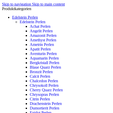
Skip to navigation
Skip to main content
Produktkategorien
Edelstein Perlen
Edelstein Perlen
Achat Perlen
Angelit Perlen
Amazonit Perlen
Amethyst Perlen
Ametrin Perlen
Apatit Perlen
Aventurin Perlen
Aquamarin Perlen
Bergkristall Perlen
Blaue Quarz Perlen
Bronzit Perlen
Calcit Perlen
Chalcedon Perlen
Chrysokoll Perlen
Cherry Quarz Perlen
Chrysopras Perlen
Citrin Perlen
Drachenstein Perlen
Dumortierit Perlen
Epidot Perlen