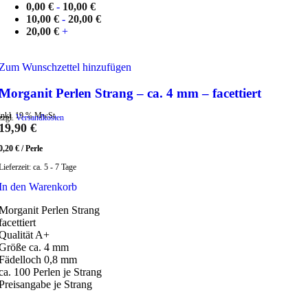
0,00
€
-
10,00
€
10,00
€
-
20,00
€
20,00
€
+
Zum Wunschzettel hinzufügen
Morganit Perlen Strang – ca. 4 mm – facettiert
inkl. 19 % MwSt.
zzgl.
Versandkosten
19,90
€
0,20
€
/
Perle
Lieferzeit:
ca. 5 - 7 Tage
In den Warenkorb
Morganit Perlen Strang
facettiert
Qualität A+
Größe ca. 4 mm
Fädelloch 0,8 mm
ca. 100 Perlen je Strang
Preisangabe je Strang