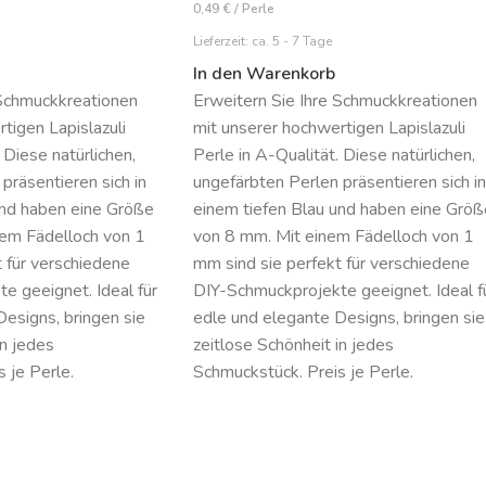
0,49
€
/
Perle
Lieferzeit:
ca. 5 - 7 Tage
In den Warenkorb
Erweitern Sie Ihre Schmuckkreationen
 Schmuckkreationen
mit unserer hochwertigen Lapislazuli
tigen Lapislazuli
Perle in A-Qualität. Diese natürlichen,
 Diese natürlichen,
ungefärbten Perlen präsentieren sich in
präsentieren sich in
einem tiefen Blau und haben eine Größ
und haben eine Größe
von 8 mm. Mit einem Fädelloch von 1
em Fädelloch von 1
mm sind sie perfekt für verschiedene
 für verschiedene
DIY-Schmuckprojekte geeignet. Ideal f
e geeignet. Ideal für
edle und elegante Designs, bringen sie
esigns, bringen sie
zeitlose Schönheit in jedes
in jedes
Schmuckstück. Preis je Perle.
 je Perle.