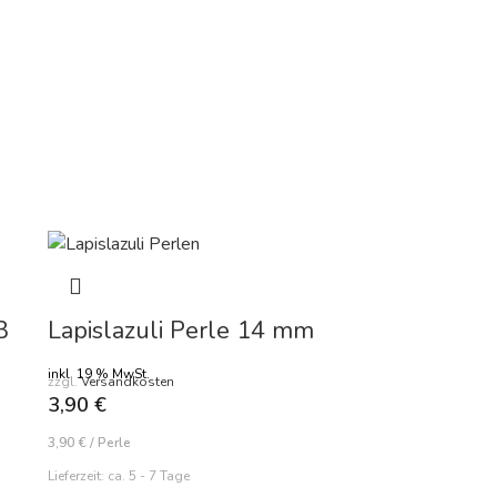
B
Lapislazuli Perle 14 mm
inkl. 19 % MwSt.
zzgl.
Versandkosten
3,90
€
3,90
€
/
Perle
Lieferzeit:
ca. 5 - 7 Tage