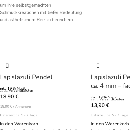
um Ihre selbstgemachten
Schmuckkreationen mit tiefer Bedeutung
und ästhetischem Reiz zu bereichern.
Lapislazuli Pendel
Lapislazuli P
ca. 4 mm – fac
inkl. 19 % MwSt.
zzgl.
Versandkosten
18,90
€
inkl. 19 % MwSt.
zzgl.
Versandkosten
13,90
€
18,90
€
/
Anhänger
Lieferzeit:
ca. 5 - 7 Tage
Lieferzeit:
ca. 5 - 7 Tage
In den Warenkorb
In den Warenkorb