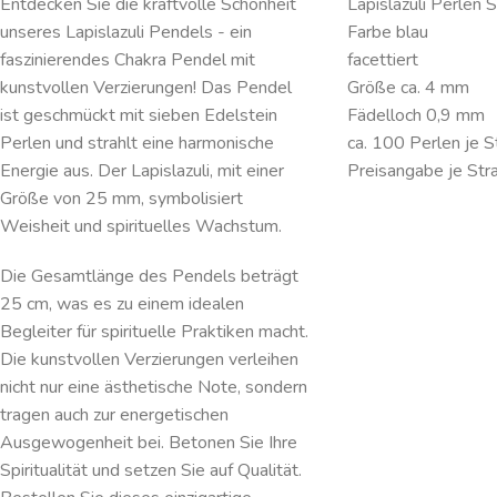
Lapislazuli Perlen 
Entdecken Sie die kraftvolle Schönheit
Farbe blau
unseres Lapislazuli Pendels - ein
facettiert
faszinierendes Chakra Pendel mit
Größe ca. 4 mm
kunstvollen Verzierungen! Das Pendel
Fädelloch 0,9 mm
ist geschmückt mit sieben Edelstein
ca. 100 Perlen je S
Perlen und strahlt eine harmonische
Preisangabe je Str
Energie aus. Der Lapislazuli, mit einer
Größe von 25 mm, symbolisiert
Weisheit und spirituelles Wachstum.
Die Gesamtlänge des Pendels beträgt
25 cm, was es zu einem idealen
Begleiter für spirituelle Praktiken macht.
Die kunstvollen Verzierungen verleihen
nicht nur eine ästhetische Note, sondern
tragen auch zur energetischen
Ausgewogenheit bei. Betonen Sie Ihre
Spiritualität und setzen Sie auf Qualität.