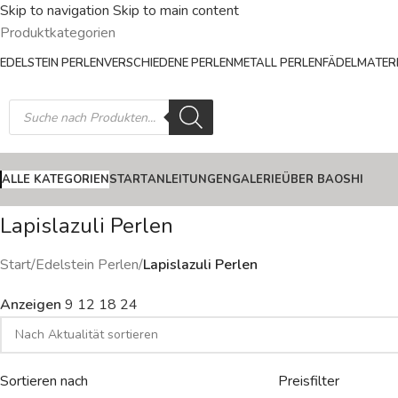
Skip to navigation
Skip to main content
Produktkategorien
EDELSTEIN PERLEN
VERSCHIEDENE PERLEN
METALL PERLEN
FÄDELMATERI
ALLE KATEGORIEN
START
ANLEITUNGEN
GALERIE
ÜBER BAOSHI
Lapislazuli Perlen
Start
/
Edelstein Perlen
/
Lapislazuli Perlen
Anzeigen
9
12
18
24
Sortieren nach
Preisfilter