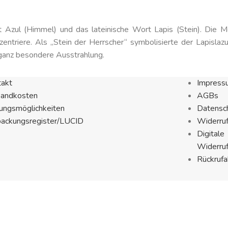
 Azul (Himmel) und das lateinische Wort Lapis (Stein). Die Men
entriere. Als „Stein der Herrscher“ symbolisierte der Lapislazu
 ganz besondere Ausstrahlung.
takt
Impress
sandkosten
AGBs
ungsmöglichkeiten
Datensch
packungsregister/LUCID
Widerru
Digitale
Widerru
Rückrufa