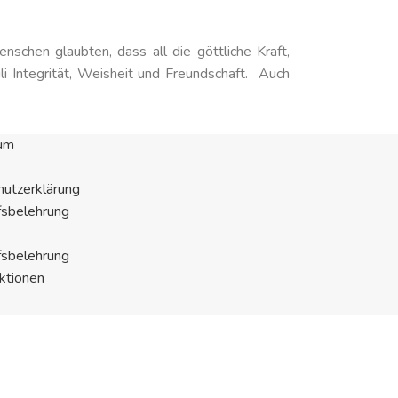
schen glaubten, dass all die göttliche Kraft,
li Integrität, Weisheit und Freundschaft. Auch
um
utzerklärung
fsbelehrung
fsbelehrung
ktionen