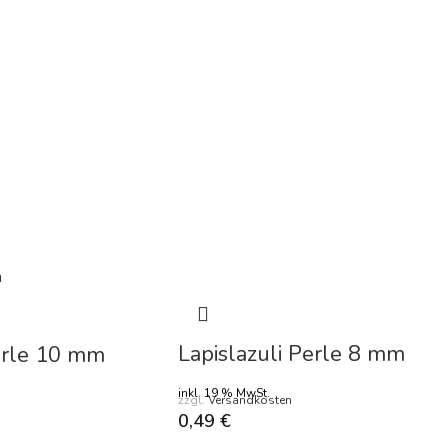
Lapislazuli Perle 8 mm
Perle 10 mm
inkl. 19 % MwSt.
zzgl.
Versandkosten
0,49
€