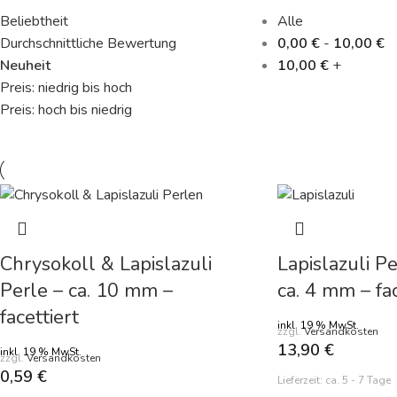
Beliebtheit
Alle
Durchschnittliche Bewertung
0,00
€
-
10,00
€
Neuheit
10,00
€
+
Preis: niedrig bis hoch
Preis: hoch bis niedrig
Chrysokoll & Lapislazuli
Lapislazuli P
Perle – ca. 10 mm –
ca. 4 mm – fa
facettiert
inkl. 19 % MwSt.
zzgl.
Versandkosten
13,90
€
inkl. 19 % MwSt.
zzgl.
Versandkosten
0,59
€
Lieferzeit:
ca. 5 - 7 Tage