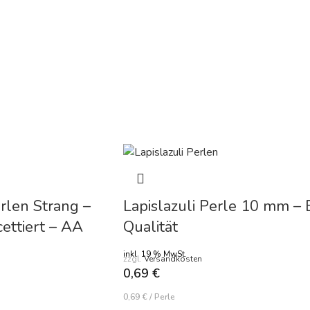
erlen Strang –
Lapislazuli Perle 10 mm – 
cettiert – AA
Qualität
inkl. 19 % MwSt.
zzgl.
Versandkosten
0,69
€
0,69
€
/
Perle