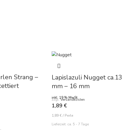
erlen Strang –
Lapislazuli Nugget ca.13
ettiert
mm – 16 mm
inkl. 19 % MwSt.
zzgl.
Versandkosten
1,89
€
1,89
€
/
Perle
Lieferzeit:
ca. 5 - 7 Tage