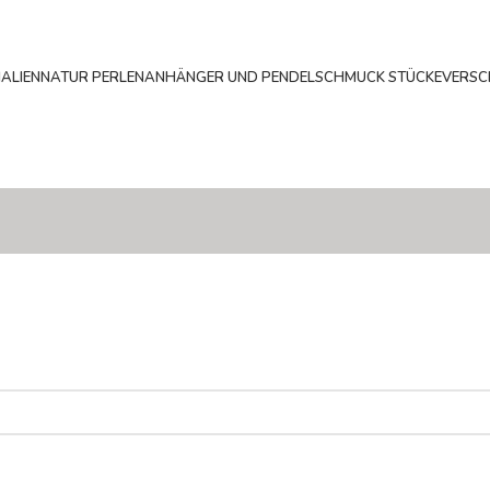
ALIEN
NATUR PERLEN
ANHÄNGER UND PENDEL
SCHMUCK STÜCKE
VERSC